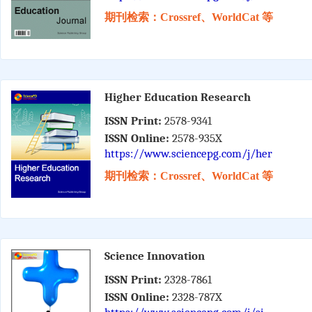
期刊检索：Crossref、WorldCat 等
Higher Education Research
ISSN Print:
2578-9341
ISSN Online:
2578-935X
https://www.sciencepg.com/j/her
期刊检索：Crossref、WorldCat 等
Science Innovation
ISSN Print:
2328-7861
ISSN Online:
2328-787X